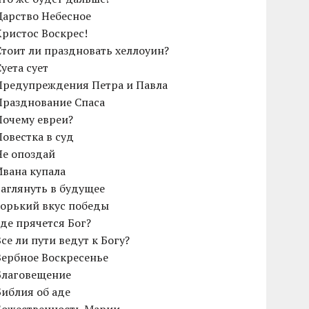
Царство Небесное
Христос Воскрес!
Cтоит ли праздновать хеллоуин?
Суета сует
Предупреждения Петра и Павла
Празднование Спаса
Почему евреи?
Повестка в суд
Не опоздай
Ивана купала
Заглянуть в будущее
Горький вкус победы
Где прячется Бог?
Все ли пути ведут к Богу?
Вербное Воскресенье
Благовещение
Библия об аде