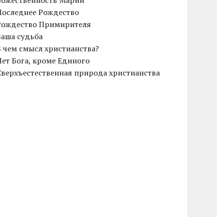
Божественность Марии
Последнее Рождество
Рождество Примирителя
Ваша судьба
В чем смысл христианства?
Нет Бога, кроме Единого
Сверхъестественная природа христианства