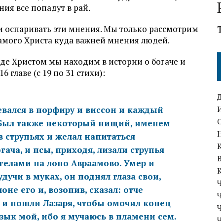
ия все попадут в рай.
ли оспаривать эти мнения. Мы только рассмотрим
самого Христа куда важней мнения людей.
де Христом мы находим в истории о богаче и
6 главе (с 19 по 31 стихи):
евался в порфиру и виссон и каждый
 Был также некоторый нищий, именем
 в струпьях и желал напитаться
ача, и псы, приходя, лизали струпья
гелами на лоно Авраамово. Умер и
удучи в муках, он поднял глаза свои,
оне его и, возопив, сказал: отче
 и пошли Лазаря, чтобы омочил конец
язык мой, ибо я мучаюсь в пламени сем.