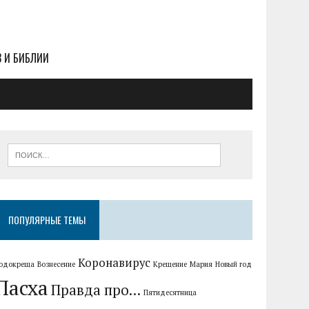
В И БИБЛИИ
ПОПУЛЯРНЫЕ ТЕМЫ
Коронавирус
одокреща
Вознесение
Крещение
Мария
Новый год
Пасха
Правда про...
Пятидесятница