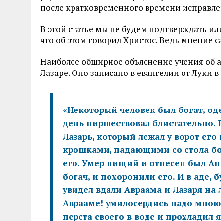
после кратковременного времени исправлен
В этой статье мы не будем подтверждать и
что об этом говорил Христос. Ведь мнение 
Наиболее обширное объяснение учения об а
Лазаре. Оно записано в евангелии от Луки в 1
«Некоторый человек был богат, од
день пиршествовал блистательно.
Лазарь, который лежал у ворот его
крошками, падающими со стола бог
его. Умер нищий и отнесен был Ан
богач, и похоронили его. И в аде, б
увидел вдали Авраама и Лазаря на л
Аврааме! умилосердись надо мною
перста своего в воде и прохладил 