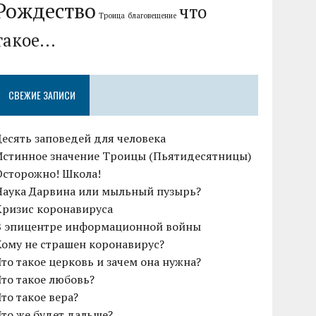
Рождество
что
Троица
благовещение
такое...
СВЕЖИЕ ЗАПИСИ
Десять заповедей для человека
Истинное значение Троицы (Пьятидесятницы)
Осторожно! Школа!
Наука Дарвина или мыльный пузырь?
Кризис коронавируса
В эпицентре информационной войны
Кому не страшен коронавирус?
Что такое церковь и зачем она нужна?
Что такое любовь?
Что такое вера?
Что же будет дальше?