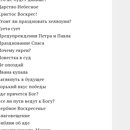
Царство Небесное
Христос Воскрес!
Cтоит ли праздновать хеллоуин?
Суета сует
Предупреждения Петра и Павла
Празднование Спаса
Почему евреи?
Повестка в суд
Не опоздай
Ивана купала
Заглянуть в будущее
Горький вкус победы
Где прячется Бог?
Все ли пути ведут к Богу?
Вербное Воскресенье
Благовещение
Библия об аде