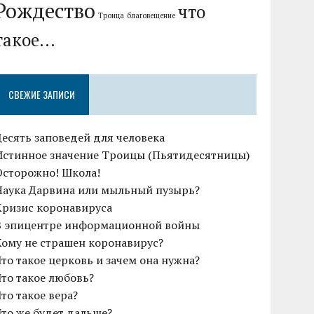
Рождество
что
Троица
благовещение
такое...
СВЕЖИЕ ЗАПИСИ
Десять заповедей для человека
Истинное значение Троицы (Пьятидесятницы)
Осторожно! Школа!
Наука Дарвина или мыльный пузырь?
Кризис коронавируса
В эпицентре информационной войны
Кому не страшен коронавирус?
Что такое церковь и зачем она нужна?
Что такое любовь?
Что такое вера?
Что же будет дальше?