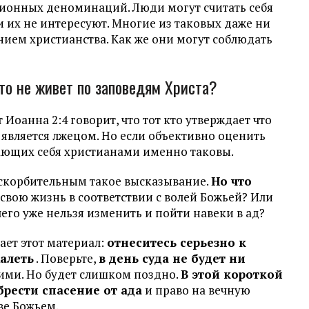
ионных деноминаций. Люди могут считать себя
и их не интересуют. Многие из таковых даже ни
анием христианства. Как же они могут соблюдать
то не живет по заповедям Христа?
 Иоанна 2:4 говорит, что тот кто утверждает что
, является лжецом. Но если объективно оценить
тающих себя христианами именно таковы.
оскорбительным такое высказывание.
Но что
 свою жизнь в соответствии с волей Божьей? Или
ичего уже нельзя изменить и пойти навеки в ад?
ает этот материал:
отнеситесь серьезно к
алеть
. Поверьте,
в день суда не будет ни
щими. Но будет слишком поздно.
В этой короткой
рести спасение от ада
и право на вечную
ве Божьем.