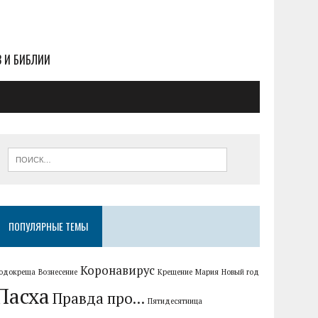
В И БИБЛИИ
ПОПУЛЯРНЫЕ ТЕМЫ
Коронавирус
одокреща
Вознесение
Крещение
Мария
Новый год
Пасха
Правда про...
Пятидесятница