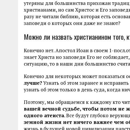
утеряны для большинства прихожан традиц
христианами, но сам Христос и Его заповед
разу не читали библию, которая есть основ
заповеди о которых они даже не знают?
Можно ли назвать христианином того, к
Конечно нет. Апостол Иоан в своем 1-посл.от
знает Христа но заповеди Его не соблюдает
ситуацию, то в наши дни большинство счи
Конечно для некоторых может показаться 
лучше?
Узнать об этом заранее и исправить
узнать об этом только в день суда, когда н
Поэтому, мы обращаемся к каждому кто чит
вашей вечной судьбе, чтобы потом не ж
одного атеиста
. Все будут глубоко верую
земной жизни нет ничего важнее чем об
жизнь в будущей новой цивилизации царст