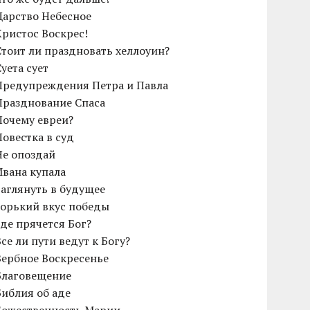
Царство Небесное
Христос Воскрес!
Cтоит ли праздновать хеллоуин?
Суета сует
Предупреждения Петра и Павла
Празднование Спаса
Почему евреи?
Повестка в суд
Не опоздай
Ивана купала
Заглянуть в будущее
Горький вкус победы
Где прячется Бог?
Все ли пути ведут к Богу?
Вербное Воскресенье
Благовещение
Библия об аде