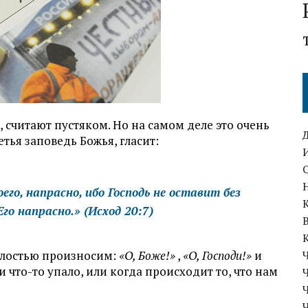
 считают пустяком. Но на самом деле это очень
етья заповедь Божья, гласит:
его, напрасно, ибо Господь не оставит без
Его напрасно.»
(Исход 20:7)
злостью произносим:
«О, Боже!»
,
«О, Господи!»
и
ли что-то упало, или когда происходит то, что нам