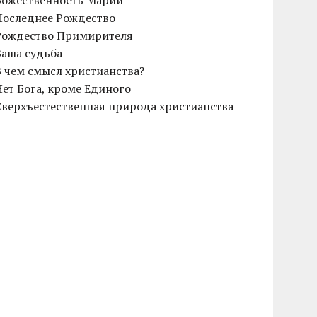
Божественность Марии
Последнее Рождество
Рождество Примирителя
Ваша судьба
В чем смысл христианства?
Нет Бога, кроме Единого
Сверхъестественная природа христианства