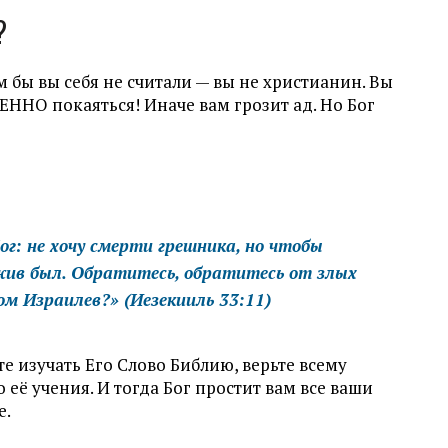
?
м бы вы себя не считали — вы не христианин. Вы
НО покаяться! Иначе вам грозит ад. Но Бог
ог: не хочу смерти грешника, но чтобы
жив был. Обратитесь, обратитесь от злых
дом Израилев?»
(Иезекииль 33:11)
те изучать Его Слово Библию, верьте всему
её учения. И тогда Бог простит вам все ваши
е.