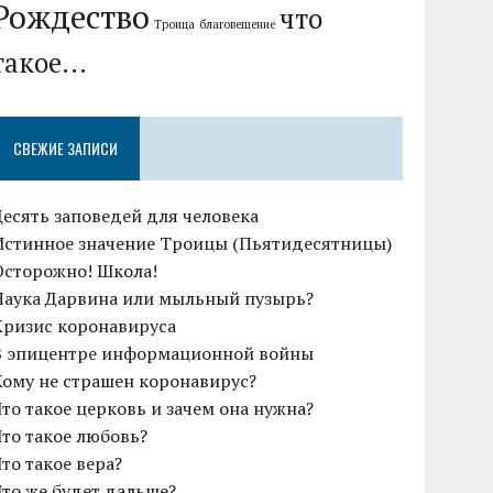
Рождество
что
Троица
благовещение
такое...
СВЕЖИЕ ЗАПИСИ
Десять заповедей для человека
Истинное значение Троицы (Пьятидесятницы)
Осторожно! Школа!
Наука Дарвина или мыльный пузырь?
Кризис коронавируса
В эпицентре информационной войны
Кому не страшен коронавирус?
Что такое церковь и зачем она нужна?
Что такое любовь?
Что такое вера?
Что же будет дальше?