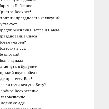
Царство Небесное
Христос Воскрес!
Cтоит ли праздновать хеллоуин?
Суета сует
Предупреждения Петра и Павла
Празднование Спаса
Почему евреи?
Повестка в суд
Не опоздай
Ивана купала
Заглянуть в будущее
Горький вкус победы
Где прячется Бог?
Все ли пути ведут к Богу?
Вербное Воскресенье
Благовещение
Библия об аде