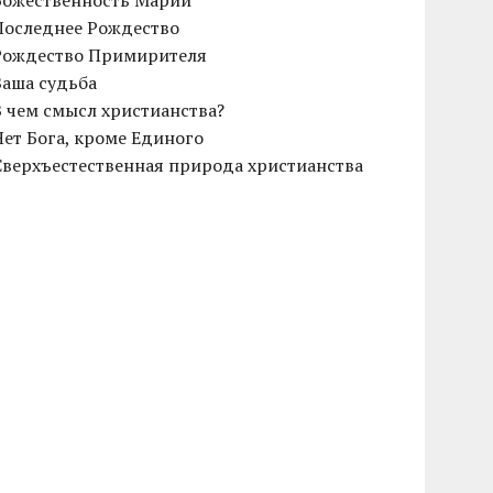
Божественность Марии
Последнее Рождество
Рождество Примирителя
Ваша судьба
В чем смысл христианства?
Нет Бога, кроме Единого
Сверхъестественная природа христианства