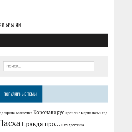
В И БИБЛИИ
ПОПУЛЯРНЫЕ ТЕМЫ
Коронавирус
одокреща
Вознесение
Крещение
Мария
Новый год
Пасха
Правда про...
Пятидесятница