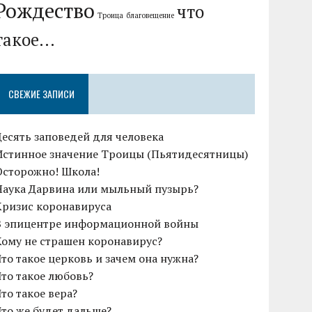
Рождество
что
Троица
благовещение
такое...
СВЕЖИЕ ЗАПИСИ
Десять заповедей для человека
Истинное значение Троицы (Пьятидесятницы)
Осторожно! Школа!
Наука Дарвина или мыльный пузырь?
Кризис коронавируса
В эпицентре информационной войны
Кому не страшен коронавирус?
Что такое церковь и зачем она нужна?
Что такое любовь?
Что такое вера?
Что же будет дальше?